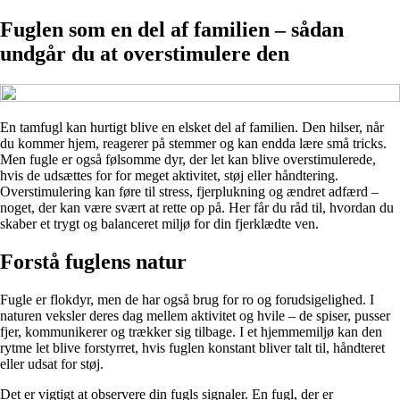
Fuglen som en del af familien – sådan
undgår du at overstimulere den
En tamfugl kan hurtigt blive en elsket del af familien. Den hilser, når
du kommer hjem, reagerer på stemmer og kan endda lære små tricks.
Men fugle er også følsomme dyr, der let kan blive overstimulerede,
hvis de udsættes for for meget aktivitet, støj eller håndtering.
Overstimulering kan føre til stress, fjerplukning og ændret adfærd –
noget, der kan være svært at rette op på. Her får du råd til, hvordan du
skaber et trygt og balanceret miljø for din fjerklædte ven.
Forstå fuglens natur
Fugle er flokdyr, men de har også brug for ro og forudsigelighed. I
naturen veksler deres dag mellem aktivitet og hvile – de spiser, pusser
fjer, kommunikerer og trækker sig tilbage. I et hjemmemiljø kan den
rytme let blive forstyrret, hvis fuglen konstant bliver talt til, håndteret
eller udsat for støj.
Det er vigtigt at observere din fugls signaler. En fugl, der er