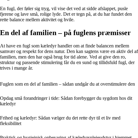
En fugl, der føler sig tryg, vil vise det ved at sidde afslappet, pusle
fjerene og lave små, rolige lyde. Det er tegn på, at du har fundet den
rette balance mellem aktivitet og hvile.
En del af familien – på fuglens præmisser
At have en fugl som kæledyr handler om at finde balancen mellem
samvær og respekt for dens natur. Den kan sagtens være en aktiv del af
familien, men den har også brug for tid alene. Ved at give den ro,
struktur og passende stimulering får du en sund og tillidsfuld fugl, der
trives i mange år.
Fuglen som en del af familien – sådan undgår du at overstimulere den
Opdag små forandringer i tide: Sådan forebygger du sygdom hos dit
kæledyr
Frihed og kæledyr: Sådan vælger du det rette dyr til et liv med
fleksibilitet
Praktisk og hygiejnisk opbevaring af kæledyrsplejeudstyr i hjemmet