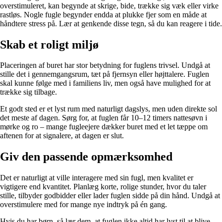
overstimuleret, kan begynde at skrige, bide, trække sig væk eller virke
rastløs. Nogle fugle begynder endda at plukke fjer som en måde at
håndtere stress på. Lær at genkende disse tegn, så du kan reagere i tide.
Skab et roligt miljø
Placeringen af buret har stor betydning for fuglens trivsel. Undgå at
stille det i gennemgangsrum, tæt på fjernsyn eller højttalere. Fuglen
skal kunne følge med i familiens liv, men også have mulighed for at
trække sig tilbage.
Et godt sted er et lyst rum med naturligt dagslys, men uden direkte sol
det meste af dagen. Sørg for, at fuglen får 10–12 timers nattesøvn i
mørke og ro – mange fugleejere dækker buret med et let tæppe om
aftenen for at signalere, at dagen er slut.
Giv den passende opmærksomhed
Det er naturligt at ville interagere med sin fugl, men kvalitet er
vigtigere end kvantitet. Planlæg korte, rolige stunder, hvor du taler
stille, tilbyder godbidder eller lader fuglen sidde på din hånd. Undgå at
overstimulere med for mange nye indtryk på én gang.
Hvis du har børn, så lær dem, at fuglen ikke altid har lyst til at blive