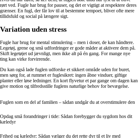
rørt ved. Fugle har brug for pauser, og det er vigtigt at respektere deres
grænser. En fugl, der får lov til at bestemme tempoet, bliver ofte mere
tillidsfuld og social på længere sigt.
Variation uden stress
Fugle har brug for mental stimulering – men i doser, de kan håndtere.
Legetøj, grene og små udfordringer er gode måder at aktivere dem på.
Skift legetøjet ud jævnligt, men ikke alt på én gang. For mange nye
ting kan virke forvirrende.
Du kan også lade fuglen udforske et sikkert område uden for buret,
men sørg for, at rummet er fuglesikret: ingen åbne vinduer, giftige
planter eller løse ledninger. En kort flyvetur et par gange om dagen kan
give motion og tilfredsstille fuglens naturlige behov for bevægelse.
Fuglen som en del af familien – sådan undgår du at overstimulere den
Opdag små forandringer i tide: Sådan forebygger du sygdom hos dit
kæledyr
Frihed og kæledyr: Sådan vælger du det rette dyr til et liv med