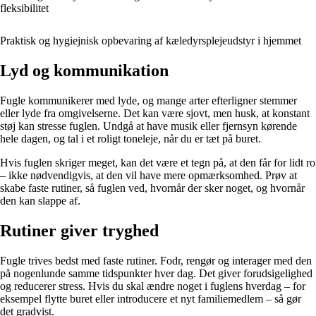
fleksibilitet
Praktisk og hygiejnisk opbevaring af kæledyrsplejeudstyr i hjemmet
Lyd og kommunikation
Fugle kommunikerer med lyde, og mange arter efterligner stemmer
eller lyde fra omgivelserne. Det kan være sjovt, men husk, at konstant
støj kan stresse fuglen. Undgå at have musik eller fjernsyn kørende
hele dagen, og tal i et roligt toneleje, når du er tæt på buret.
Hvis fuglen skriger meget, kan det være et tegn på, at den får for lidt ro
– ikke nødvendigvis, at den vil have mere opmærksomhed. Prøv at
skabe faste rutiner, så fuglen ved, hvornår der sker noget, og hvornår
den kan slappe af.
Rutiner giver tryghed
Fugle trives bedst med faste rutiner. Fodr, rengør og interager med den
på nogenlunde samme tidspunkter hver dag. Det giver forudsigelighed
og reducerer stress. Hvis du skal ændre noget i fuglens hverdag – for
eksempel flytte buret eller introducere et nyt familiemedlem – så gør
det gradvist.