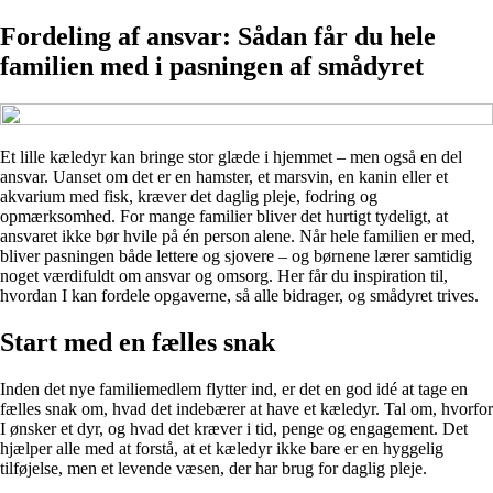
Fordeling af ansvar: Sådan får du hele
familien med i pasningen af smådyret
Et lille kæledyr kan bringe stor glæde i hjemmet – men også en del
ansvar. Uanset om det er en hamster, et marsvin, en kanin eller et
akvarium med fisk, kræver det daglig pleje, fodring og
opmærksomhed. For mange familier bliver det hurtigt tydeligt, at
ansvaret ikke bør hvile på én person alene. Når hele familien er med,
bliver pasningen både lettere og sjovere – og børnene lærer samtidig
noget værdifuldt om ansvar og omsorg. Her får du inspiration til,
hvordan I kan fordele opgaverne, så alle bidrager, og smådyret trives.
Start med en fælles snak
Inden det nye familiemedlem flytter ind, er det en god idé at tage en
fælles snak om, hvad det indebærer at have et kæledyr. Tal om, hvorfor
I ønsker et dyr, og hvad det kræver i tid, penge og engagement. Det
hjælper alle med at forstå, at et kæledyr ikke bare er en hyggelig
tilføjelse, men et levende væsen, der har brug for daglig pleje.