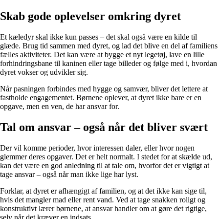
Skab gode oplevelser omkring dyret
Et kæledyr skal ikke kun passes – det skal også være en kilde til
glæde. Brug tid sammen med dyret, og lad det blive en del af familiens
fælles aktiviteter. Det kan være at bygge et nyt legetøj, lave en lille
forhindringsbane til kaninen eller tage billeder og følge med i, hvordan
dyret vokser og udvikler sig.
Når pasningen forbindes med hygge og samvær, bliver det lettere at
fastholde engagementet. Børnene oplever, at dyret ikke bare er en
opgave, men en ven, de har ansvar for.
Tal om ansvar – også når det bliver svært
Der vil komme perioder, hvor interessen daler, eller hvor nogen
glemmer deres opgaver. Det er helt normalt. I stedet for at skælde ud,
kan det være en god anledning til at tale om, hvorfor det er vigtigt at
tage ansvar – også når man ikke lige har lyst.
Forklar, at dyret er afhængigt af familien, og at det ikke kan sige til,
hvis det mangler mad eller rent vand. Ved at tage snakken roligt og
konstruktivt lærer børnene, at ansvar handler om at gøre det rigtige,
selv når det kræver en indsats.