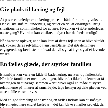
Giv plads til læring og fejl
At passe et kæledyr er en læringsproces – både for børn og voksne.
Der vil ske små fejl undervejs, og det er en del af erfaringen. Brug
situationerne som mulighed for at lære: Hvad kan vi gøre anderledes
næste gang? Hvordan kan vi sikre, at dyret har det bedst muligt?
Når børnene oplever, at de kan lære af deres fejl uden at blive skældt
ud, vokser deres selvtillid og ansvarsfølelse. Det gør dem mere
engagerede og bevidste om, hvad det vil sige at tage sig af et levende
væsen.
En fælles glæde, der styrker familien
Et smådyr kan være en kilde til både læring, nærvær og fællesskab.
Når hele familien er med i pasningen, bliver det ikke kun lettere at få
hverdagen til at hænge sammen – det bliver også en måde at styrke
relationerne på. I lærer at samarbejde, tage hensyn og dele glæden ved
at se et lille væsen trives.
Med en god fordeling af ansvar og en fælles indsats kan et smådyr
blive meget mere end et kæledyr – det kan blive et fælles projekt, der