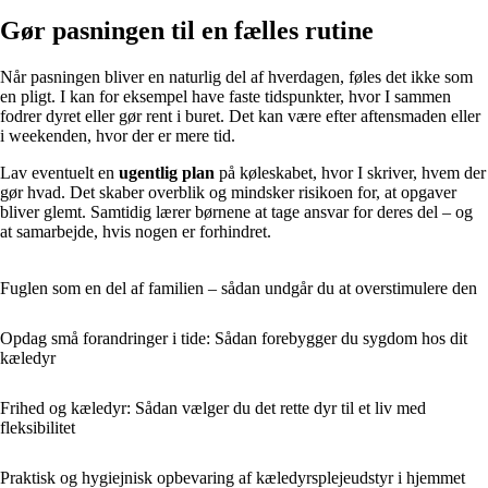
Gør pasningen til en fælles rutine
Når pasningen bliver en naturlig del af hverdagen, føles det ikke som
en pligt. I kan for eksempel have faste tidspunkter, hvor I sammen
fodrer dyret eller gør rent i buret. Det kan være efter aftensmaden eller
i weekenden, hvor der er mere tid.
Lav eventuelt en
ugentlig plan
på køleskabet, hvor I skriver, hvem der
gør hvad. Det skaber overblik og mindsker risikoen for, at opgaver
bliver glemt. Samtidig lærer børnene at tage ansvar for deres del – og
at samarbejde, hvis nogen er forhindret.
Fuglen som en del af familien – sådan undgår du at overstimulere den
Opdag små forandringer i tide: Sådan forebygger du sygdom hos dit
kæledyr
Frihed og kæledyr: Sådan vælger du det rette dyr til et liv med
fleksibilitet
Praktisk og hygiejnisk opbevaring af kæledyrsplejeudstyr i hjemmet