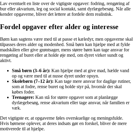
Lav eventuelt en liste over de vigtigste opgaver: fodring, rengøring af
bur eller akvarium, leg og social kontakt, samt dyrlægebesøg. Når alle
kender opgaverne, bliver det lettere at fordele dem realistisk.
Fordel opgaver efter alder og interesse
Børn kan sagtens være med til at passe et kæledyr, men opgaverne skal
tilpasses deres alder og modenhed. Små børn kan hjælpe med at fylde
madskålen eller give grøntsager, mens større børn kan tage ansvar for
rengøring af buret eller at holde øje med, om dyret virker sundt og
aktivt.
Små børn (3–6 år):
Kan hjælpe med at give mad, hælde vand
op og være med til at nusse dyret under opsyn.
Skolebørn (7–12 år):
Kan tage mere ansvar for daglige rutiner,
som at fodre, rense buret og holde styr på, hvornår der skal
købes foder.
Teenagere:
Kan stå for større opgaver som at planlægge
dyrlægebesøg, rense akvarium eller tage ansvar, når familien er
væk.
Det vigtigste er, at opgaverne føles overskuelige og meningsfulde.
Hvis børnene oplever, at deres indsats gør en forskel, bliver de mere
motiverede til at hjælpe.