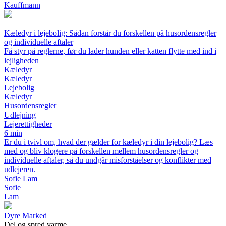
Kauffmann
Kæledyr i lejebolig: Sådan forstår du forskellen på husordensregler
og individuelle aftaler
Få styr på reglerne, før du lader hunden eller katten flytte med ind i
lejligheden
Kæledyr
Kæledyr
Lejebolig
Kæledyr
Husordensregler
Udlejning
Lejerettigheder
6 min
Er du i tvivl om, hvad der gælder for kæledyr i din lejebolig? Læs
med og bliv klogere på forskellen mellem husordensregler og
individuelle aftaler, så du undgår misforståelser og konflikter med
udlejeren.
Sofie Lam
Sofie
Lam
Dyre Marked
Del og spred varme