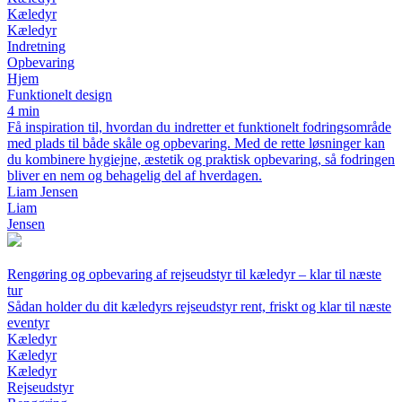
Kæledyr
Kæledyr
Indretning
Opbevaring
Hjem
Funktionelt design
4 min
Få inspiration til, hvordan du indretter et funktionelt fodringsområde
med plads til både skåle og opbevaring. Med de rette løsninger kan
du kombinere hygiejne, æstetik og praktisk opbevaring, så fodringen
bliver en nem og behagelig del af hverdagen.
Liam Jensen
Liam
Jensen
Rengøring og opbevaring af rejseudstyr til kæledyr – klar til næste
tur
Sådan holder du dit kæledyrs rejseudstyr rent, friskt og klar til næste
eventyr
Kæledyr
Kæledyr
Kæledyr
Rejseudstyr