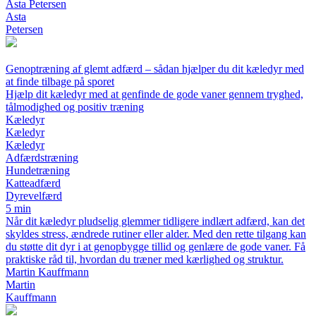
Asta Petersen
Asta
Petersen
Genoptræning af glemt adfærd – sådan hjælper du dit kæledyr med
at finde tilbage på sporet
Hjælp dit kæledyr med at genfinde de gode vaner gennem tryghed,
tålmodighed og positiv træning
Kæledyr
Kæledyr
Kæledyr
Adfærdstræning
Hundetræning
Katteadfærd
Dyrevelfærd
5 min
Når dit kæledyr pludselig glemmer tidligere indlært adfærd, kan det
skyldes stress, ændrede rutiner eller alder. Med den rette tilgang kan
du støtte dit dyr i at genopbygge tillid og genlære de gode vaner. Få
praktiske råd til, hvordan du træner med kærlighed og struktur.
Martin Kauffmann
Martin
Kauffmann