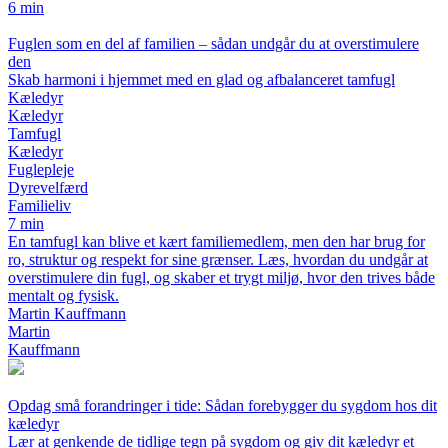
6 min
Fuglen som en del af familien – sådan undgår du at overstimulere
den
Skab harmoni i hjemmet med en glad og afbalanceret tamfugl
Kæledyr
Kæledyr
Tamfugl
Kæledyr
Fuglepleje
Dyrevelfærd
Familieliv
7 min
En tamfugl kan blive et kært familiemedlem, men den har brug for
ro, struktur og respekt for sine grænser. Læs, hvordan du undgår at
overstimulere din fugl, og skaber et trygt miljø, hvor den trives både
mentalt og fysisk.
Martin Kauffmann
Martin
Kauffmann
Opdag små forandringer i tide: Sådan forebygger du sygdom hos dit
kæledyr
Lær at genkende de tidlige tegn på sygdom og giv dit kæledyr et