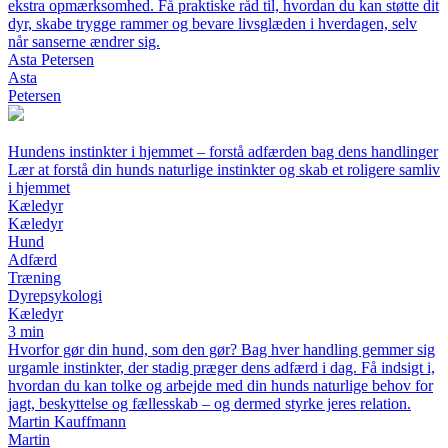
ekstra opmærksomhed. Få praktiske råd til, hvordan du kan støtte dit
dyr, skabe trygge rammer og bevare livsglæden i hverdagen, selv
når sanserne ændrer sig.
Asta Petersen
Asta
Petersen
Hundens instinkter i hjemmet – forstå adfærden bag dens handlinger
Lær at forstå din hunds naturlige instinkter og skab et roligere samliv
i hjemmet
Kæledyr
Kæledyr
Hund
Adfærd
Træning
Dyrepsykologi
Kæledyr
3 min
Hvorfor gør din hund, som den gør? Bag hver handling gemmer sig
urgamle instinkter, der stadig præger dens adfærd i dag. Få indsigt i,
hvordan du kan tolke og arbejde med din hunds naturlige behov for
jagt, beskyttelse og fællesskab – og dermed styrke jeres relation.
Martin Kauffmann
Martin