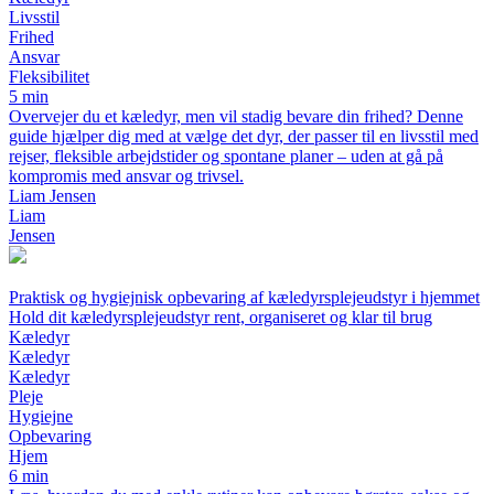
Livsstil
Frihed
Ansvar
Fleksibilitet
5 min
Overvejer du et kæledyr, men vil stadig bevare din frihed? Denne
guide hjælper dig med at vælge det dyr, der passer til en livsstil med
rejser, fleksible arbejdstider og spontane planer – uden at gå på
kompromis med ansvar og trivsel.
Liam Jensen
Liam
Jensen
Praktisk og hygiejnisk opbevaring af kæledyrsplejeudstyr i hjemmet
Hold dit kæledyrsplejeudstyr rent, organiseret og klar til brug
Kæledyr
Kæledyr
Kæledyr
Pleje
Hygiejne
Opbevaring
Hjem
6 min