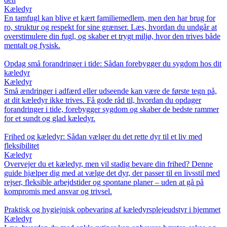
Kæledyr
En tamfugl kan blive et kært familiemedlem, men den har brug for
ro, struktur og respekt for sine grænser. Læs, hvordan du undgår at
overstimulere din fugl, og skaber et trygt miljø, hvor den trives både
mentalt og fysisk.
Opdag små forandringer i tide: Sådan forebygger du sygdom hos dit
kæledyr
Kæledyr
Små ændringer i adfærd eller udseende kan være de første tegn på,
at dit kæledyr ikke trives. Få gode råd til, hvordan du opdager
forandringer i tide, forebygger sygdom og skaber de bedste rammer
for et sundt og glad kæledyr.
Frihed og kæledyr: Sådan vælger du det rette dyr til et liv med
fleksibilitet
Kæledyr
Overvejer du et kæledyr, men vil stadig bevare din frihed? Denne
guide hjælper dig med at vælge det dyr, der passer til en livsstil med
rejser, fleksible arbejdstider og spontane planer – uden at gå på
kompromis med ansvar og trivsel.
Praktisk og hygiejnisk opbevaring af kæledyrsplejeudstyr i hjemmet
Kæledyr