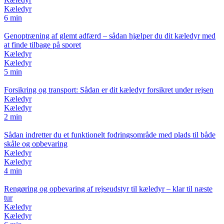
Kæledyr
6 min
Genoptræning af glemt adfærd – sådan hjælper du dit kæledyr med
at finde tilbage på sporet
Kæledyr
Kæledyr
5 min
Forsikring og transport: Sådan er dit kæledyr forsikret under rejsen
Kæledyr
Kæledyr
2 min
Sådan indretter du et funktionelt fodringsområde med plads til både
skåle og opbevaring
Kæledyr
Kæledyr
4 min
Rengøring og opbevaring af rejseudstyr til kæledyr – klar til næste
tur
Kæledyr
Kæledyr