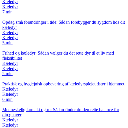
Kæledyr
Kæledyr
7 min
Opdag små forandringer i tide: Sådan forebygger du sygdom hos dit
kæledyr
Kæledyr
Kæledyr
5 min
Frihed og kæledyr: Sådan vælger du det rette dyr til et liv med
fleksibilitet
Kæledyr
Kæledyr
5 min
Praktisk og hygiejnisk opbevaring af kæledyrsplejeudstyr i hjemmet
Kæledyr
Kæledyr
6 min
Menneskelig kontakt og ro: Sådan finder du den rette balance for
din gnaver
Kæledyr
Kæledyr