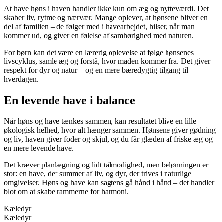
At have høns i haven handler ikke kun om æg og nytteværdi. Det
skaber liv, rytme og nærvær. Mange oplever, at hønsene bliver en
del af familien – de følger med i havearbejdet, hilser, når man
kommer ud, og giver en følelse af samhørighed med naturen.
For børn kan det være en lærerig oplevelse at følge hønsenes
livscyklus, samle æg og forstå, hvor maden kommer fra. Det giver
respekt for dyr og natur – og en mere bæredygtig tilgang til
hverdagen.
En levende have i balance
Når høns og have tænkes sammen, kan resultatet blive en lille
økologisk helhed, hvor alt hænger sammen. Hønsene giver gødning
og liv, haven giver foder og skjul, og du får glæden af friske æg og
en mere levende have.
Det kræver planlægning og lidt tålmodighed, men belønningen er
stor: en have, der summer af liv, og dyr, der trives i naturlige
omgivelser. Høns og have kan sagtens gå hånd i hånd – det handler
blot om at skabe rammerne for harmoni.
Kæledyr
Kæledyr