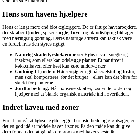
side om side i harmoni.
Høns som havens hjælpere
Høns er langt mere end blot æglæggere. De er flittige havearbejdere,
der skraber i jorden, spiser snegle, larver og ukrudtsfrø og bidrager
med næringsrig gødning. Deres naturlige adfærd kan faktisk være
en fordel, hvis den styres rigtigt.
Naturlig skadedyrsbekæmpelse:
Høns elsker snegle og
insekter, som ellers kan ødelægge planter. Et par timer i
køkkenhaven efter høst kan gøre underværker.
Gødning til jorden:
Hønsemøg er rigt på kvælstof og fosfor,
men skal komposteres, før det bruges – ellers kan det blive for
stærkt for planterne.
Jordforbedring:
Når hønsene skraber, løsner de jorden og
hjælper med at blande organisk materiale ind i overfladen.
Indret haven med zoner
For at undgå, at hønsene ødelægger blomsterbede og grøntsager, er
det en god idé at inddele haven i zoner. På den måde kan du give
dem frihed uden at gå på kompromis med havens æstetik.