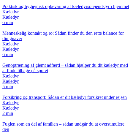
Praktisk og hygiejnisk opbevaring af kæledyrsplejeudstyr i hjemmet
Kæledyr
Kæledyr
6 min
Menneskelig kontakt og ro: Sådan finder du den rette balance for
din gnaver
Kæledyr
Kæledyr
6 min
Genoptræning af glemt adfærd – sådan hjælper du dit kæledyr med
at finde tilbage på sporet
Kæledyr
Kæledyr
5 min
Forsikring og transport: Sådan er dit kæledyr forsikret under rejsen
Kæledyr
Kæledyr
2 min
Fuglen som en del af familien – sådan undgår du at overstimulere
den