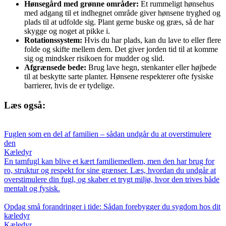
Hønsegård med grønne områder:
Et rummeligt hønsehus
med adgang til et indhegnet område giver hønsene tryghed og
plads til at udfolde sig. Plant gerne buske og græs, så de har
skygge og noget at pikke i.
Rotationssystem:
Hvis du har plads, kan du lave to eller flere
folde og skifte mellem dem. Det giver jorden tid til at komme
sig og mindsker risikoen for mudder og slid.
Afgrænsede bede:
Brug lave hegn, stenkanter eller højbede
til at beskytte sarte planter. Hønsene respekterer ofte fysiske
barrierer, hvis de er tydelige.
Læs også:
Fuglen som en del af familien – sådan undgår du at overstimulere
den
Kæledyr
En tamfugl kan blive et kært familiemedlem, men den har brug for
ro, struktur og respekt for sine grænser. Læs, hvordan du undgår at
overstimulere din fugl, og skaber et trygt miljø, hvor den trives både
mentalt og fysisk.
Opdag små forandringer i tide: Sådan forebygger du sygdom hos dit
kæledyr
Kæledyr