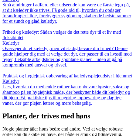
Små ændringer i adfærd eller udseende kan være de første tegn på,
at dit kæledyr ikke trives. Få gode råd til, hvordan du opdager
forandringer i tide, forebygger sygdom og skaber de bedste rammer
for et sundt og glad kæledyr.
Frihed og kæledyr: Sådan vælger du det rette dyr til et liv med
fleksibilitet
Kæledyr
Overvejer du et kæledyr, men vil stadig bevare din frihed? Denne
guide hjælper dig med at vælge det dyr, der passer til en livsstil med
rejser, fleksible arbejdstider og spontane planer – uden at gå på
kompromis med ansvar og trivsel.
Praktisk og hygiejnisk opbevaring af kæledyrsplejeudstyr i hjemmet
Kæledyr
Læs, hvordan du med enkle rutiner kan opbevare børster, sakse og
shampoo på en hygiejnisk måde, der beskytter både dit kæledyr og
dit hjem. Få praktiske tips til rengøring, opbevaring og daglige
vaner, der gør plejen lettere og mere behagelig.
Planter, der trives med høns
Nogle planter tåler høns bedre end andre. Ved at vælge robuste
sorter kan du skabe en have, der både er smuk og hønsevenlig.