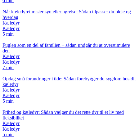
6 min
Når kæledyret mister syn eller hørelse: Sådan tilpasser du pleje og
hverdag
Kæledyr
Kæledyr
5 min
Fuglen som en del af familien – sådan undgår du at overstimulere
den
Kæledyr
Kæledyr
7 min
Opdag små forandringer i tide: Sådan forebygger du sygdom hos dit
kæledyr
Kæledyr
Kæledyr
5 min
Frihed og kæledyr: Sådan vælger du det rette dyr til et liv med
fleksibilitet
Kæledyr
Kæledyr
5 min