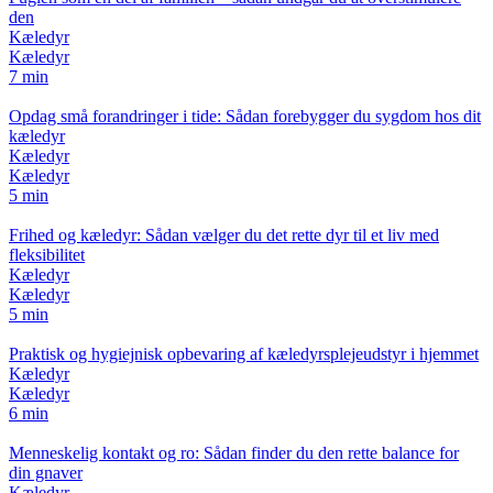
den
Kæledyr
Kæledyr
7 min
Opdag små forandringer i tide: Sådan forebygger du sygdom hos dit
kæledyr
Kæledyr
Kæledyr
5 min
Frihed og kæledyr: Sådan vælger du det rette dyr til et liv med
fleksibilitet
Kæledyr
Kæledyr
5 min
Praktisk og hygiejnisk opbevaring af kæledyrsplejeudstyr i hjemmet
Kæledyr
Kæledyr
6 min
Menneskelig kontakt og ro: Sådan finder du den rette balance for
din gnaver
Kæledyr