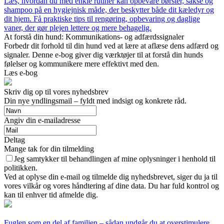
Læs, hvordan du med enkle rutiner kan opbevare børster, sakse og
shampoo på en hygiejnisk måde, der beskytter både dit kæledyr og
dit hjem. Få praktiske tips til rengøring, opbevaring og daglige
vaner, der gør plejen lettere og mere behagelig.
At forstå din hund: Kommunikations- og adfærdssignaler
Forbedr dit forhold til din hund ved at lære at aflæse dens adfærd og
signaler. Denne e-bog giver dig værktøjer til at forstå din hunds
følelser og kommunikere mere effektivt med den.
Læs e-bog
Skriv dig op til vores nyhedsbrev
Din nye yndlingsmail – fyldt med indsigt og konkrete råd.
Angiv din e-mailadresse
Deltag
Mange tak for din tilmelding
Jeg samtykker til behandlingen af mine oplysninger i henhold til
politikken.
Ved at oplyse din e-mail og tilmelde dig nyhedsbrevet, siger du ja til
vores vilkår og vores håndtering af dine data. Du har fuld kontrol og
kan til enhver tid afmelde dig.
Fuglen som en del af familien – sådan undgår du at overstimulere