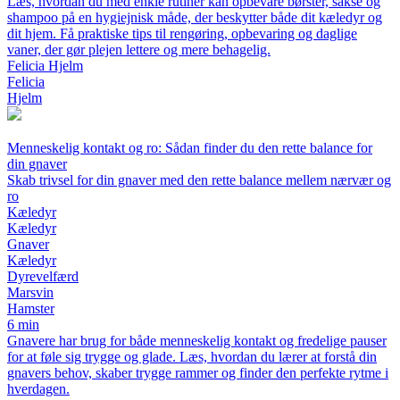
Læs, hvordan du med enkle rutiner kan opbevare børster, sakse og
shampoo på en hygiejnisk måde, der beskytter både dit kæledyr og
dit hjem. Få praktiske tips til rengøring, opbevaring og daglige
vaner, der gør plejen lettere og mere behagelig.
Felicia Hjelm
Felicia
Hjelm
Menneskelig kontakt og ro: Sådan finder du den rette balance for
din gnaver
Skab trivsel for din gnaver med den rette balance mellem nærvær og
ro
Kæledyr
Kæledyr
Gnaver
Kæledyr
Dyrevelfærd
Marsvin
Hamster
6 min
Gnavere har brug for både menneskelig kontakt og fredelige pauser
for at føle sig trygge og glade. Læs, hvordan du lærer at forstå din
gnavers behov, skaber trygge rammer og finder den perfekte rytme i
hverdagen.