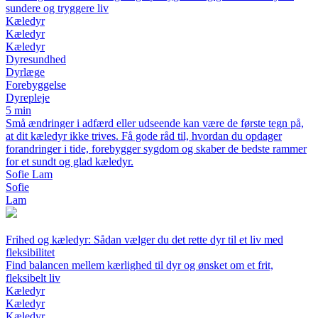
sundere og tryggere liv
Kæledyr
Kæledyr
Kæledyr
Dyresundhed
Dyrlæge
Forebyggelse
Dyrepleje
5 min
Små ændringer i adfærd eller udseende kan være de første tegn på,
at dit kæledyr ikke trives. Få gode råd til, hvordan du opdager
forandringer i tide, forebygger sygdom og skaber de bedste rammer
for et sundt og glad kæledyr.
Sofie Lam
Sofie
Lam
Frihed og kæledyr: Sådan vælger du det rette dyr til et liv med
fleksibilitet
Find balancen mellem kærlighed til dyr og ønsket om et frit,
fleksibelt liv
Kæledyr
Kæledyr
Kæledyr