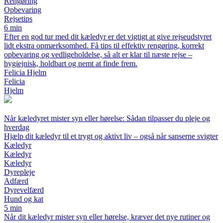
Rengøring
Opbevaring
Rejsetips
6 min
Efter en god tur med dit kæledyr er det vigtigt at give rejseudstyret
lidt ekstra opmærksomhed. Få tips til effektiv rengøring, korrekt
opbevaring og vedligeholdelse, så alt er klar til næste rejse –
hygiejnisk, holdbart og nemt at finde frem.
Felicia Hjelm
Felicia
Hjelm
Når kæledyret mister syn eller hørelse: Sådan tilpasser du pleje og
hverdag
Hjælp dit kæledyr til et trygt og aktivt liv – også når sanserne svigter
Kæledyr
Kæledyr
Kæledyr
Dyrepleje
Adfærd
Dyrevelfærd
Hund og kat
5 min
Når dit kæledyr mister syn eller hørelse, kræver det nye rutiner og