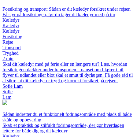
Forsikring og transport: Sådan er dit kæledyr forsikret under rejsen
Få styr på forsikringen, før du tager dit kæledyr med på tur
Kæledyr
Kæledyr
Kæledyr
Forsikring
Rejse
Transport
Tryghed
2 min
Skal dit kæledyr med på ferie eller en længere tur? Læs, hvordan
forsikringen dækker under transporten – uanset om I kører i bil,
flyver til udlandet eller blot skal et smut til dyrlægen. Få gode råd til
at sikre, at dit kæledyr er trygt og korrekt forsikret på rejsen.
Sofie Lam
Sofie
Lam
Sådan indretter du et funktionelt fodringsområde med plads til både
skåle og opbevaring
Skab et praktisk og stilfuldt fodringsområde, der gør hverdagen
lettere for både dig og dit kæledyr
Kæledyr