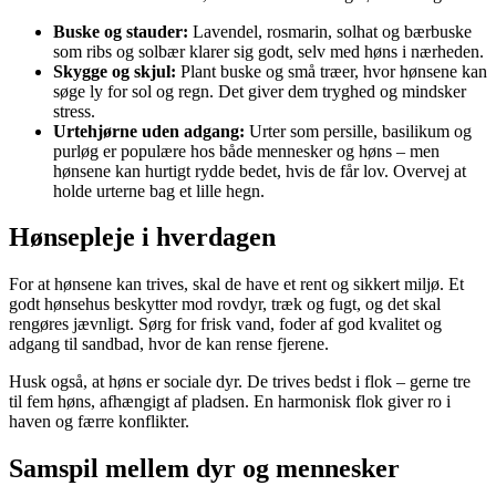
Buske og stauder:
Lavendel, rosmarin, solhat og bærbuske
som ribs og solbær klarer sig godt, selv med høns i nærheden.
Skygge og skjul:
Plant buske og små træer, hvor hønsene kan
søge ly for sol og regn. Det giver dem tryghed og mindsker
stress.
Urtehjørne uden adgang:
Urter som persille, basilikum og
purløg er populære hos både mennesker og høns – men
hønsene kan hurtigt rydde bedet, hvis de får lov. Overvej at
holde urterne bag et lille hegn.
Hønsepleje i hverdagen
For at hønsene kan trives, skal de have et rent og sikkert miljø. Et
godt hønsehus beskytter mod rovdyr, træk og fugt, og det skal
rengøres jævnligt. Sørg for frisk vand, foder af god kvalitet og
adgang til sandbad, hvor de kan rense fjerene.
Husk også, at høns er sociale dyr. De trives bedst i flok – gerne tre
til fem høns, afhængigt af pladsen. En harmonisk flok giver ro i
haven og færre konflikter.
Samspil mellem dyr og mennesker